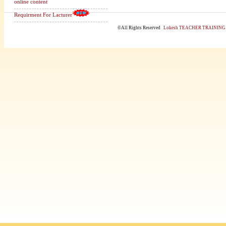
online content
What's New
Requirment For Lacturer
©All Rights Reserved
Lokesh TEACHER TRAINING Co